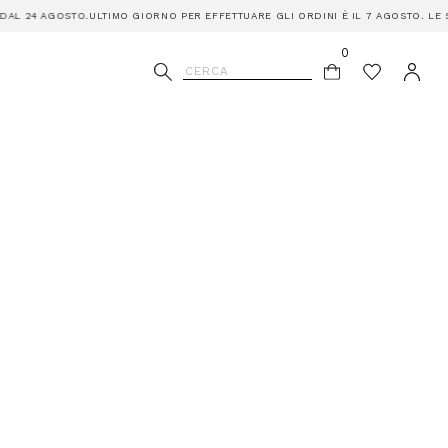
24 AGOSTO.
ULTIMO GIORNO PER EFFETTUARE GLI ORDINI È IL 7 AGOSTO. LE SPE
0