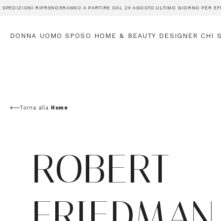
EDIZIONI RIPRENDERANNO A PARTIRE DAL 24 AGOSTO.
ULTIMO GIORNO PER EFFETTU
DONNA
UOMO
SPOSO
HOME & BEAUTY
DESIGNER
CHI 
Torna alla
Home
ROBERT
FRIEDMAN