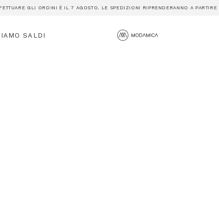
ARE GLI ORDINI È IL 7 AGOSTO. LE SPEDIZIONI RIPRENDERANNO A PARTIRE DAL 
SIAMO
SALDI