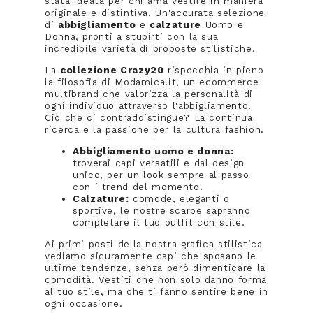
stata ideata per chi ama vestire in maniera
originale e distintiva. Un'accurata selezione
di
abbigliamento
e
calzature
Uomo e
Donna, pronti a stupirti con la sua
incredibile varietà di proposte stilistiche.
La
collezione Crazy20
rispecchia in pieno
la filosofia di Modamica.it, un ecommerce
multibrand che valorizza la personalità di
ogni individuo attraverso l'abbigliamento.
Ciò che ci contraddistingue? La continua
ricerca e la passione per la cultura fashion.
Abbigliamento uomo e donna:
troverai capi versatili e dal design
unico, per un look sempre al passo
con i trend del momento.
Calzature:
comode, eleganti o
sportive, le nostre scarpe sapranno
completare il tuo outfit con stile.
Ai primi posti della nostra grafica stilistica
vediamo sicuramente capi che sposano le
ultime tendenze, senza però dimenticare la
comodità. Vestiti che non solo danno forma
al tuo stile, ma che ti fanno sentire bene in
ogni occasione.