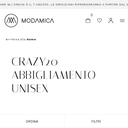
RE GLI ORDINI È IL 7 AGOSTO. LE SPEDIZIONI RIPRENDERANNO A PARTIRE DAL 2
0
Torna alla
Home
CRAZY20
ABBIGLIAMENTO
UNISEX
ORDINA
FILTRI